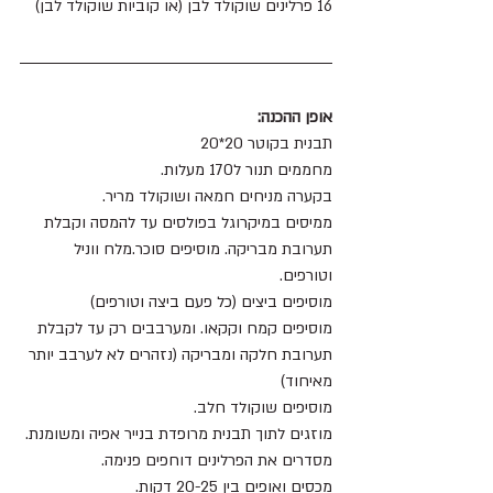
16 פרלינים שוקולד לבן (או קוביות שוקולד לבן)
אופן ההכנה:
תבנית בקוטר 20*20
מחממים תנור ל170 מעלות.
בקערה מניחים חמאה ושוקולד מריר.
ממיסים במיקרוגל בפולסים עד להמסה וקבלת 
תערובת מבריקה. מוסיפים סוכר.מלח ווניל 
וטורפים.
מוסיפים ביצים (כל פעם ביצה וטורפים)
מוסיפים קמח וקקאו. ומערבבים רק עד לקבלת 
תערובת חלקה ומבריקה (נזהרים לא לערבב יותר 
מאיחוד)
מוסיפים שוקולד חלב.
מוזגים לתוך תבנית מרופדת בנייר אפיה ומשומנת.
מסדרים את הפרלינים דוחפים פנימה.
מכסים ואופים בין 20-25 דקות.