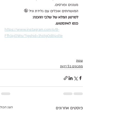
מצננים ופורסים.
המושחתים אוכלים עם גלידת וניל 🤪
לסרטון המלא של שלבי ההכנה:
כנסו לאינסטוש.
https://www.instagram.com/p/B-
Ffh1pjGWs/?igshid=1h6tg0d84olte
עוגות
מתכונים ב5 דקות
פוסטים אחרונים
הצג הכול