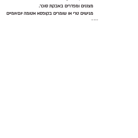
מצננים ומפדרים באבקת סוכר.
מגישים טרי או שומרים בקופסא אטומה יום/יומיים
פסח
פוסטים אחרונים
הצג הכול