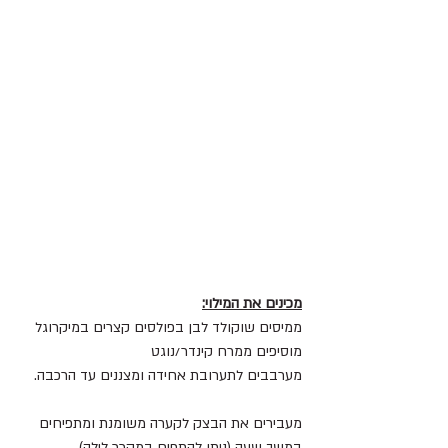
מכינים את המילוי:
ממיסים שוקולד לבן בפולסים קצרים במיקרוגל 
מוסיפים ממרח קינדר/נוגט 
מערבבים לתערובת אחידה ומצננים עד הרכבה.
מעבירים את הבצק לקערה משומנת ומתפיחים 
במשך שעה (ניתן להתפיח במקרר לילה) 