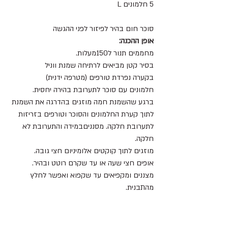
5 חלמונים L
סוכר חום בהיר לפיזור לפני ההגשה 
אופן ההכנה: 
מחממים תנור ל150מעלות.
בסיר קטן מביאים לרתיחה שמנת ווניל 
בקערה נפרדת טורפים (מטרפה ידנית)
חלמונים עם סוכר לתערובת בהירה יחסית.
ברגע שהשמנת חמה מוזגים בהדרגה את השמנת 
לתוך קערת החלמונים והסוכר וטורפים בזריזות 
לתערובת חלקה. מסנניםבמידה והתערובת לא 
חלקה.
מוזגים לתוך קוקטים אלומיניום חצי גובה.
אופים חצי שעה או עד שקרם רוטט ובהיר.
מצננים ומקפיאים עד שקפוא ואפשר לחלץ 
מהתבנית.