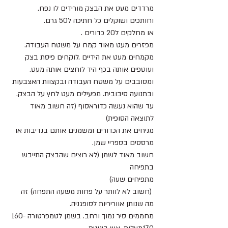
מרדדים מעט את הבצק מורידים לו נפח.
וחותכים ושוקלים כל חתיכה ל50 גרם.
או מחלקים ל20 כדורים .
מפזרים מעט מאוד קמח על משטח העבודה.
מקמחים מעט את הידיים .לוקחים פיסת בצק 
ועוטפים אותה בכף היד לוחצים אותה מעט.
ומסובבים על משטח העבודה ובקצוות האצבעות 
ובתנועה סיבובית. מפעילים מעט לחץ על הבצק. 
עד שהוא נעשה כדוראסוף (זה חשוב מאוד 
לתוצאה הסופית)
מניחים את הכדורים ומשמנים אותם בנדיבות או 
מרססים בספריי שמן.
חשוב מאוד לשמן (לא רוצים שהבצק התייבש 
בתפיחה
מתפיחים שעה)
 (חשוב לא לוותר על פחות משעה התפחה) זה 
מה שנותן אווריריות לסופגניה.
מחממים סיר נמוך ורחב. בשמן לטמפרטורה 160-