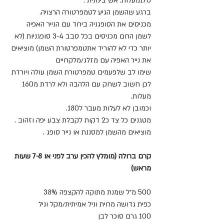
170מעלות. אש בינונית .
ברגע שהשמן הגיע לטמפרטורה הרצויה. 
מכניסים את הסופגניה ביחד עם הנייר האפיה 
לשמן החם מכניסים בכל סבב 3-4 סופגניות (לא 
יותר כדי לא להוריד אתטמפרטורת השמן) מוציאים 
את נייר האפיה עם מזלג/מלקחיים 
שימו לב שלפעמים טמפרטורת השמן עולה ויורדת 
לכן חשוב לשחק עם הלהבה ולא לרדת מ160 
מעלות.
וכמובן לא לעלות מעבר ל180.
מטגנים כל צד כ2 דקות לקבלת צבע יפה וזהוב .
מוציאים מהשמן למסננת או נייר סופג .
קרם ברולה (מומלץ להכין ערב לפני או 7-8 שעות 
מראש)
500 מ״ל שמנת מתוקה להקצפה 38%
כפית גדושה מחית וניל אמיתית/מקל וניל 
100 גרם סוכר לבן 