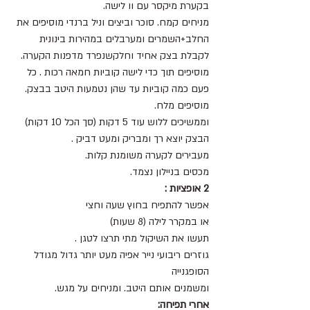
בקערת מיקסר עם וו לישה.
מניחים קמח. סוכר וביצים וניל ברנדי מוסיפים את 
החלב+השמרים ומערבלים במהירות בינונית 
לקבלת בצק אחיד וחלקשנפרד מדפנות הקערה.
מוסיפים תוך כדי לישה קוביות חמאה רכות . כל 
פעם כמה קוביות עד שהן נטמעות היטב בבצק. 
מוסיפים מלח.
וממשיכים ללוש עוד 5 דקות (סך הכל 10 דקות) 
הבצק יוצא רך ומבריק ומעט דביק .
מעבירים לקערה משומנת קלות.
מכסים בניילון נצמד.
2 אופציות : 
אפשר להתפיח בחוץ שעה וחצי
או במקרר לילה (8 שעות) 
תעשו את השיקול מתי תרצו לטגן .
גוזרים ריבועי נייר אפיה מעט יותר גדול מגודל 
הסופגנייה 
ומשמנים אותם היטב. ומניחים על מגש.
אחרי תפיחה: 