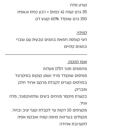
קורט מלח
35 גרם קמח (4 כפות) + רבע כפית א.אפיה
150 גרם שוקלד 60% קצוץ דק
למילוי:
חצי קופסה חמאת בוטנים טבעית עם שברי 
בוטנים קלויים
אופן ההכנה 
מחממים תנור ל175 מעלות 
ממיסים שוקולד מריר ושמן קוקוס במיקרוגל 
בפולסים קצרים לקבלת מרקם אחיד חלק 
ומבריק.
בקערת מיקסר מניחים ביצים שלמות,סוכר, מלח 
ווניל.
מקציפים 10 דקות עד לקבלת קצף יציב ובהיר.
מקפלים בעדינות פנימה קמח ואבקת אפיה 
לתערובת אחידה