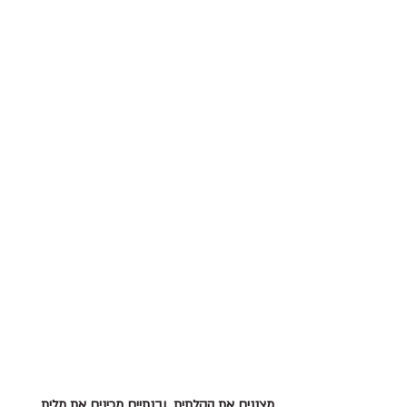
מצננים את הקלתית  ובנתיים מכינים את מלית 