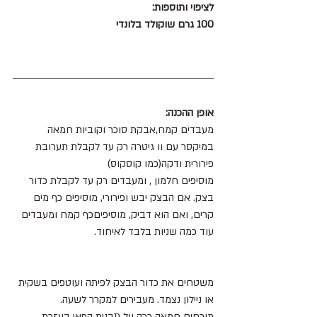
לציפוי ותוספות:
100 גרם שוקולד בלונדי 
אופן ההכנה:
מעבדים קמח,אבקת סוכר וקוביות חמאה 
במיקסר עם וו גיטרה רק עד לקבלת תערובת 
פירורית ודקה(כמו קוסקוס)
מוסיפים חלמון , ומעבדים רק עד לקבלת כדור 
בצק. אם הבצק יבש ופירורי, מוסיפים כף מים 
קרים, ואם הוא דביק, מוסיפיםכף קמח ומעבדים 
עוד כמה שניות בלבד לאיחוד.
משטחים את כדור הבצק לפיתה ועוטפים בשקית 
או ניילון נצמד. מעבירים למקרר לשעה.
מורחים חמאה רכה על תבנית הפאי בעזרת 