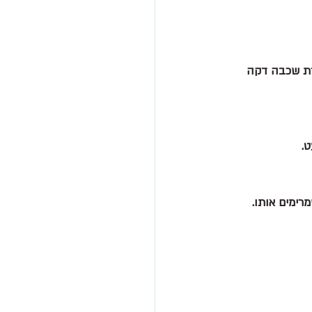
 כדור בצק ונשארת שכבה דקה 
.
רימים אותו.