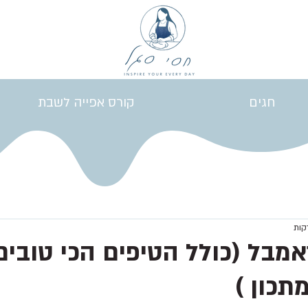
חגים
קורס אפייה לשבת
אמבל (כולל הטיפים הכי טובים
כון )