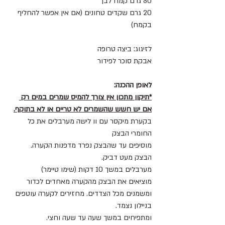
80 גרם קמח לבן
20 גרם שקדים טחונים (אם אין אפשר להחליף 
בקמח)
לזיגוג: ביצה טרופה
אבקת סוכר לפידור
לאופן ההכנה:
*תיקןן מתכון אין צורך להמיס שמרים במים רק 
אם יש חשש שהשמרים לא טריים או לא בתוקף.
בקערת מיקסר עם וו לישה מערבלים את כל 
החומרי הבצק 
מוסיפים עד שהבצק נפרד מדפנות הקערה.
הבצק מעט דביק.
מערבלים במשך 10 דקות (שימו טיימר)
מוציאים את הבצק מהקערה מאחדים לכדור 
ומשמנים מכל הצדדים. מחזירים לקערה עוטפים 
בניילון נצמד.
ומתפיחים במשך שעה עד שעה וחצי.