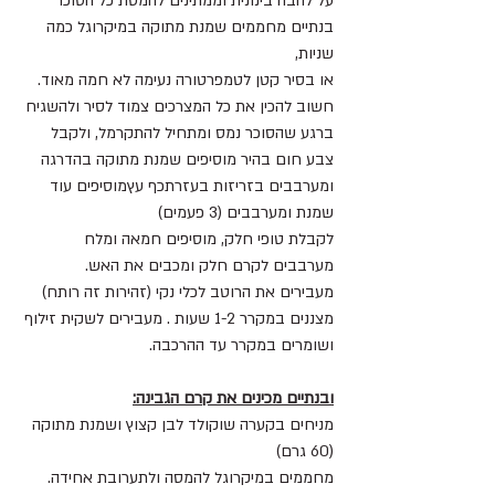
על להבה בינונית וממתינים להמסת כל הסוכר 
בנתיים מחממים שמנת מתוקה במיקרוגל כמה 
שניות,
או בסיר קטן לטמפרטורה נעימה לא חמה מאוד.
חשוב להכין את כל המצרכים צמוד לסיר ולהשגיח
ברגע שהסוכר נמס ומתחיל להתקרמל, ולקבל 
צבע חום בהיר מוסיפים שמנת מתוקה בהדרגה 
ומערבבים בזריזות בעזרתכף עץמוסיפים עוד 
שמנת ומערבבים (3 פעמים)
לקבלת טופי חלק, מוסיפים חמאה ומלח 
מערבבים לקרם חלק ומכבים את האש.
מעבירים את הרוטב לכלי נקי (זהירות זה רותח)
מצננים במקרר 1-2 שעות . מעבירים לשקית זילוף 
ושומרים במקרר עד ההרכבה.
ובנתיים מכינים את קרם הגבינה:
מניחים בקערה שוקולד לבן קצוץ ושמנת מתוקה 
(60 גרם)
מחממים במיקרוגל להמסה ולתערובת אחידה.