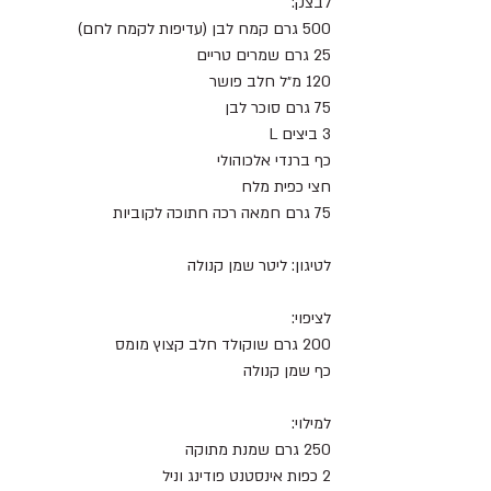
לבצק:
500 גרם קמח לבן (עדיפות לקמח לחם)
25 גרם שמרים טריים
120 מ״ל חלב פושר
75 גרם סוכר לבן
3 ביצים L
כף ברנדי אלכוהולי
חצי כפית מלח
75 גרם חמאה רכה חתוכה לקוביות
לטיגון: ליטר שמן קנולה
לציפוי:
200 גרם שוקולד חלב קצוץ מומס
כף שמן קנולה
למילוי:
250 גרם שמנת מתוקה
2 כפות אינסטנט פודינג וניל