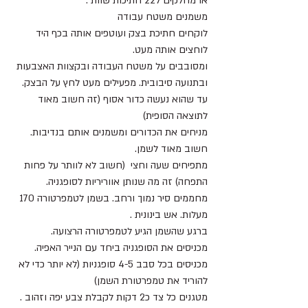
או מחלקים ל22 חתיכות שוות .
משמנים משטח עבודה
לוקחים חתיכת בצק ועוטפים אותה בכף היד 
לוחצים אותה מעט.
ומסובבים על משטח העבודה ובקצוות האצבעות 
ובתנועה סיבובית. מפעילים מעט לחץ על הבצק. 
עד שהוא נעשה כדור אסוף (זה חשוב מאוד 
לתוצאה הסופית)
מניחים את הכדורים ומשמנים אותם בנדיבות.
חשוב מאוד לשמן.
מתפיחים שעה וחצי  (חשוב לא לוותר על פחות  
התפחה) זה מה שנותן אווריריות לסופגניה.
מחממים סיר נמוך ורחב. בשמן לטמפרטורה 170 
מעלות. אש בינונית .
ברגע שהשמן הגיע לטמפרטורה הרצועה.
מכניסים את הסופגניה ביחד עם הנייר האפיה.
מכניסים בכל סבב 4-5 סופגניות (לא יותר כדי לא 
להוריד את טמפרטורת השמן)
מטגנים כל צד כ2 דקות לקבלת צבע יפה וזהוב .