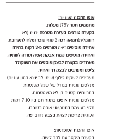
אופן
ההכנ
ת העוגיות:
מחממים
תנור
ל
175 
מעלות
.
בקערה
טורפים
בעזרת
מטרפה
 ידנית (לא 
חשמלית)
חמאה
רכה
 2 
סוגי
סוכר
ומלח
לתערובת
אחידה
מוסיפים
ביצה 
וטורפים
כ-2 דקות בהירה
ואחידה
מוסיפים
קמח
אבקת
אפיה
וסודה
לשתיה
. 
מאחדים
בקצרה
לבצקומוספים
את
השוקולד
צ
’
יפס ומערבים
לבצק
רך
ואחיד
.
מעבירים לשקית זילוף (שימו לב יוצא המון עוגיות) 
מזלפים עוגיות בגודל של שקל קטנטנות 
במרווחים קטנים הן לא משטטחות.
מזלפים עוגיות אופים בתנור חם בין 7-10 דקות 
תלוי בעוצמת התנור,אני אופה בטורבו.
העוגיות צריכות לצאת בצבע זהוב יפה.
אופן ההכנת הסופגניות:
בקערת מיקסר עם להב לישה.