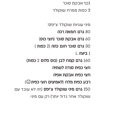
1כף אבקת סוכר
3 כפות ממרח שוקולד
מיני עוגיות שוקולד צ׳יפס:
80 
גרם
חמאה
רכה
60 
גרם
אבקת
סוכר
 (
חצי
כוס
)
30 
גרם
סוכר
חום
כהה
 (2 
כפות
 )
1 
ביצה
 L
160 
גרם
קמח
לבן
 (
כוס
פלוס
 2 
כפות
)
חצי
כפית
סודה
לשתיה
חצי
כפית
אבקת
אפיה
רבע
כפית
מלח
 (
לאמיצים
חצי
כפית
😉)
150 
גרם
מיני
שוקולד
צ
’
יפס
 (זה לא עובד עם 
שוקולד אחר גדול יותר) רק עם מיני.