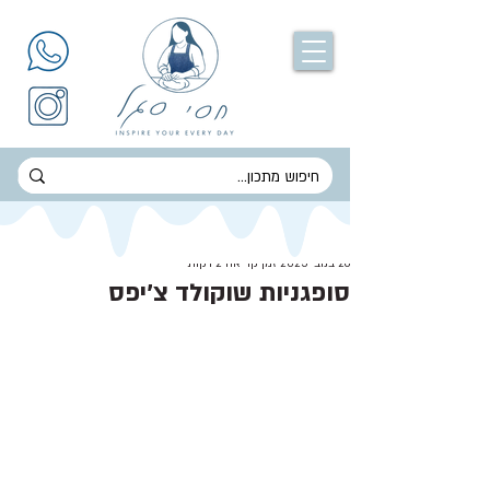
חסי סגל
26 בנוב׳ 2025
זמן קריאה 2 דקות
סופגניות שוקולד צ׳יפס