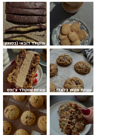
עוגיות בראוניז הפתעה
מקלות שוקולד צ׳יפס
שוקולד דובאי (בסגנון
עוגיות חמאה פקאן
מגולגלות)
עוגיות פקאן בלונדי
עוגיות שוקולד צ׳יפס
הפתעת ריבת חלב
לקוקיגלידה(ולא רק)