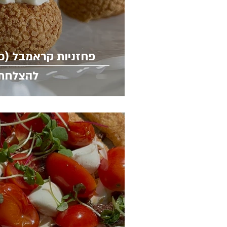
פחזניות קראמבל (כו
להצלחת 