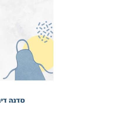
ש
סדנה דיג