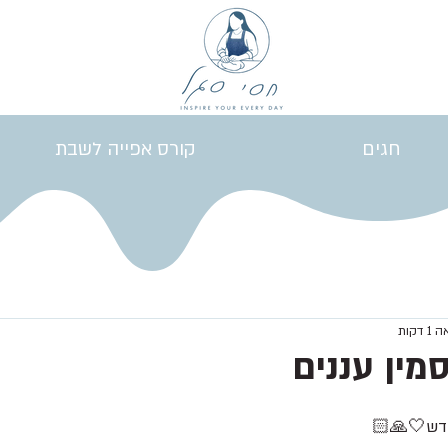
חגים
קורס אפייה לשבת
דקות
מין עננים
דש🤍🙏🏻