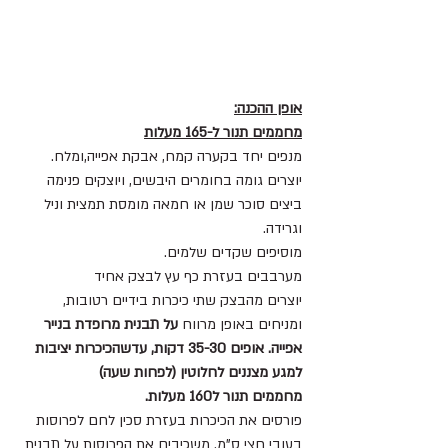
אופן ההכנה:
מחממים תנור ל-165 מעלות
מנפים יחד בקערה קמח, אבקת אפייה,ומלח.
יוצרים גומה בחומרים היבשים, ויוצקים פנימה 
ביצים סוכר שמן או חמאה מומסת תמצית וניל 
וגרידה.
מוסיפים שקדים שלמים.
מערבבים בעזרת כף עץ לבצק אחיד
יוצרים מהבצק שתי כיכרות בידיים רטובות, 
ומניחים באופן מרווח 
על תבנית מרופדת בנייר 
אפייה. אופים 35-30 דקות, עדשהכיכרות יציבות 
למגע מצננים לחלוטין (לפחות שעה)
מחממים תנור ל160 מעלות.
פורסים את הכיכרות בעזרת סכין לחם לפרוסות 
בעובי חצי ס"מ. משכיבים את הפרוסות על תבנית 