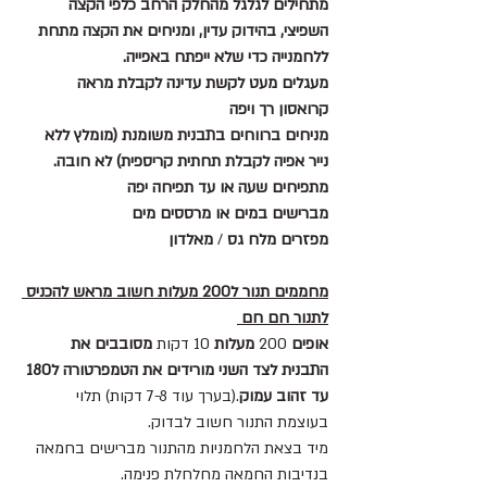
מתחילים לגלגל מהחלק הרחב כלפי הקצה 
השפיצי, בהידוק עדין, ומניחים את הקצה מתחת 
ללחמנייה כדי שלא ייפתח באפייה.
מעגלים מעט לקשת עדינה לקבלת מראה 
קרואסון רך ויפה
מניחים ברווחים בתבנית משומנת (מומלץ ללא 
נייר אפיה לקבלת תחתית קריספית) לא חובה.
מתפיחים שעה או עד תפיחה יפה
מברישים במים או מרססים מים 
מפזרים
מלח
גס
 / 
מאלדון
מחממים תנור ל200 מעלות חשוב מראש להכניס 
לתנור חם חם 
אופים
 200 
מעלות
 10 דקות 
מסובבים את 
התבנית לצד השני מורידים את הטמפרטורה ל180
עד
זהוב
עמוק
.(בערך עוד 7-8 דקות) תלוי 
בעוצמת התנור חשוב לבדוק.
מיד בצאת הלחמניות מהתנור מברישים בחמאה 
בנדיבות החמאה מחלחלת פנימה.