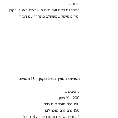
הבוקר.
המאפינס רכים ועסיסיים משובצים באגוזי פקאן  
וסירופ מייפל שמשתלבים נהדר עם הגזר.
מאפינס כוסמין  מייפל פקאן    18 מאפינס
3 ביצים L
200 מ"ל שמן  
150 גרם סוכר חום כהה
150 גרם גרם סוכר לבן 
6 גזרים קלופים ומגוררים דק (בינונים)