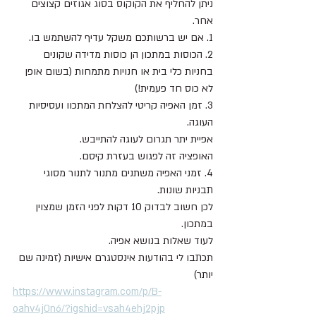
ניתן להחליף את הקוקוס בסוג אגוזים קצוצים 
אחר.
1. אם יש ברשותכם משקל עדיף להשתמש בו.
2. הכוסות במתכון הן כוסות מדידה שקונים 
בחניות כלי בית או חנויות מתמחות (בשום אופן 
לא כוס חד פעמית!) 
3. זמן האפיה קריטי להצלחת המתכוו ועסיסיות 
העוגה.
אפיית יתר תגרום לעוגה להתייבש.
האופציה זה לפגוש בעזרת קיסם.
4. זמני האפיה משתנים מתנור לתנור מסוגי 
תבניות שונות.
לכן חשוב לבדוק 10 דקות לפני הזמן שמצוין 
במתכון.
לעוד שאלות בנושא אפיה.
תכתבו לי בהודעות אינסטגרם אישיות (זמינה שם 
יותר) 
https://www.instagram.com/p/B-
oahv4j0n6/?igshid=vsah4ehj2pjp