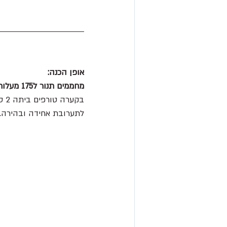
אופן הכנה:
מחממים תנור ל175 מעלות
בקערה טורפים ביתה 2 סוגי סוכר, מלח ושמן.
לתערובת אחידה ובהירה. 