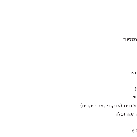
רסליות 
יר 
)
/קורנפלור