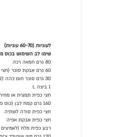
לעוגיות (60-70 עוגיות)
שימו לב השימוש בכוס מד
80 גרם חמאה רכה
60 גרם אבקת סוכר (חצי כוס) 
30 גרם סוכר חום כהה (2 כפות ) 
1 ביצה L
חצי כפית תמצית או מחית 
160 גרם קמח לבן (כוס פלוס 2 כפות) 
חצי כפית סודה לשתיה
חצי כפית אבקת אפיה
רבע כפית מלח (לאמיצים 
120 גרם מיני שוקולד צ’יפס (1 כוס גדושה) להשיג בחנויות מתמחות)