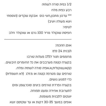
1/2 כפית סודה לשתיה
רבע כפית מלח
*** עדכון מתכון,חצי כוס  אבקת שקדים (הוספתי 
ויצא מעולה ויציב) 
לציפוי:
חפיסת שוקולד מריר 100 גרם או שוקולד חלב 
אופן ההכנה:
תבנית 24 ס״מ
מחממים תנור ל175 מעלות טורבו
בקערה קטנה מערבבים את כל החומרים היבשים.
קקאו,שוקולית,א.אפיה סודה לשתיה ומלח.
טורפים עם מטרפה קטנה או מזלג  (לא חשמלית) 
כדי למנוע גושים.
בקערה נפרדת טורפים ביצים סוכר,שמן ומים 
לתערובת אחידה ומעט תפוחה.
יוצקים לתבנית משומנת.
אופים במשך 30-35 דקות או עד שקיסם יוצא 