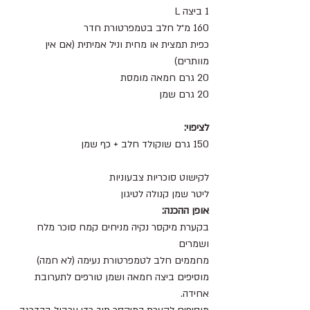
1 ביצה L
160 מ״ל חלב בטמפרטורת חדר 
כפית תמצית או מחית וניל אמיתית (אם אין 
מוותרים)
20 גרם חמאה מומסת
20 גרם שמן 
לציפוי: 
150 גרם שוקולד חלב + כף שמן 
לקישוט סוכריות צבעוניות 
ליטר שמן קנולה לטיגון 
אופן ההכנה:
בקערת מיקסר נקיה מניחים קמח סוכר מלח 
ושמרים
מחממים חלב לטמפרטורת נעימה (לא חמה)
מוסיפים ביצה חמאה ושמן טורפים לתערובת 
אחידה.