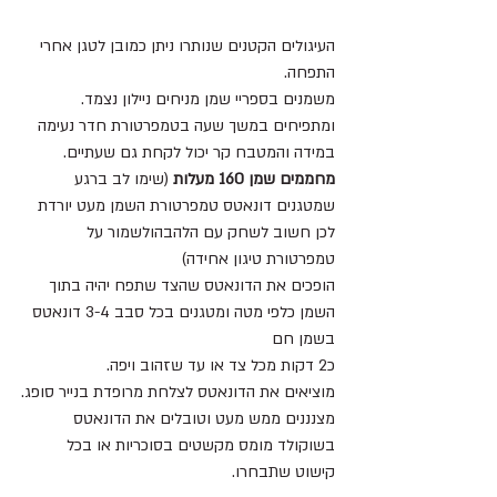
העיגולים הקטנים שנותרו ניתן כמובן לטגן אחרי 
התפחה.
משמנים בספריי שמן מניחים ניילון נצמד.
ומתפיחים במשך שעה בטמפרטורת חדר נעימה 
במידה והמטבח קר יכול לקחת גם שעתיים.
מחממים שמן 160 מעלות
 (שימו לב ברגע 
שמטגנים דונאטס טמפרטורת השמן מעט יורדת 
לכן חשוב לשחק עם הלהבהולשמור על 
טמפרטורת טיגון אחידה)
הופכים את הדונאטס שהצד שתפח יהיה בתוך 
השמן כלפי מטה ומטגנים בכל סבב 3-4 דונאטס 
בשמן חם
כ2 דקות מכל צד או עד שזהוב ויפה.
מוציאים את הדונאטס לצלחת מרופדת בנייר סופג.
מצנננים ממש מעט וטובלים את הדונאטס 
בשוקולד מומס מקשטים בסוכריות או בכל 
קישוט שתבחרו.