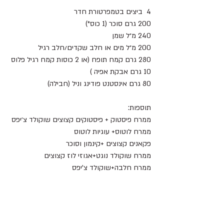
4  ביצים בטמפרטורת חדר 
200 גרם סוכר (1 כוס*) 
240 מ״ל שמן 
200 מ״ל מים או חלב שקדים/חלב רגיל 
280 גרם קמח תופח (או 2 כוסות קמח רגיל פלוס 
10 גרם אבקת אפיה ) 
80 גרם אינסטנט פודינג וניל (חבילה) 
תוספות:
ממרח פיסטוק + פיסטוקים קצוצים שוקולד צ׳יפס 
ממרח לוטוס+ עוגיות לוטוס  
פקאנים קצוצים +קינמון וסוכר
ממרח שוקולד נוגט+אגוזי לוז קצוצים 
ממרח חלבה+שוקולד צ’יפס 