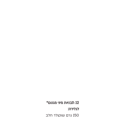
12 תבניות מיני מגנום*
לגלידה:
150 גרם שוקולד חלב