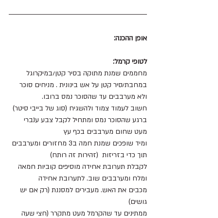
אופן ההכנה:
לטופי קרמל: 
מחממים שמנת מתוקה בסיר קטן/במיקרוגל 
במחבת/סיר קטן על אש בינונית . מניחים סוכר 
ולא מערבבים עד שהסוכר נמס ברובו. 
חשוב לעמוד צמוד ולהשגיח (סוג של בייבי סיטר)
ברגע שהסוכר נמס ומתחיל לקבל צבע ענברי 
מעט שחום מערבבים בכף עץ
ומיד שופכים שמנת חמה ב3 מחזורים ומערבבים 
תוך כדי בזריזות  (זהירות זה רותח) 
לקבלת תערובת אחידה מוסיפים קוביות חמאה 
ומלח ומערבבים שוב. לתערובת אחידה
מכבים את האש. מעבירים למסננת (רק אם יש 
גושים)
ממתינים עד שהקרמל מעט מתקרר (חצי שעה 