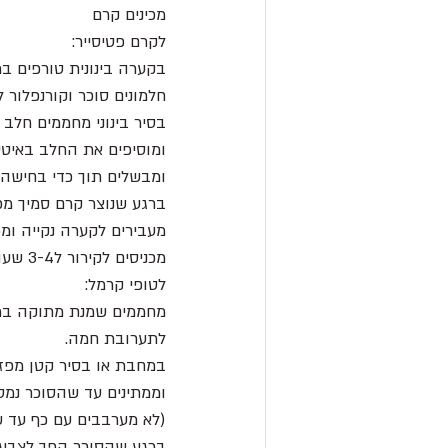
מכינים קרם 
לקרם פטיסייר:
בקערה בינונית טורפים ב
חלמונים סוכר וקורנפלור 
בסיר בינוני מחממים חלב ו
ומוסיפים את החלב באיטיו
ומבשלים תוך כדי בחישה תמ
ברגע שנוצר קרם סמיך מ
מעבירים לקערה נקייה ומכ
מכניסים לקירור ל3-4 שעות אפשר לשמור עד יומיים.
לטופי קרמל:
מחממים שמנת מתוקה במיק
לתערובת חמה.
במחבת או בסיר קטן מפזרי
וממתינים עד שהסוכר נמס
(לא מערבבים עם כף עד ש
ברגע שהסוכר הפך לצבע ק