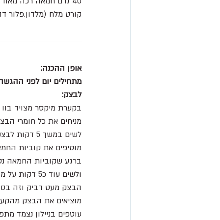
40 גרם חמאה רכה מאוד 
קורט מלח (מלדון.פלור דה
אופן ההכנה:
מתחילים יום לפני ההגשה
לבצק:
בקערת מיקסר מצויד בוו 
מניחים את כל חומרי הב
לשים במשך 5 דקות לבצק דביק שנפרד מדפנות הקערה.
מוסיפים את קוביות החמא
ברגע שקוביות החמאה נט
ולשים עוד כ5 דקות על מהירות נמוכה-בינונית.
הבצק מעט דביק וזה בסד
מוציאים את הבצק מהקער
עוטפים בניילון נצמד מתפ