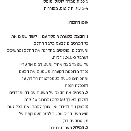
5 כפות ממרח לוטוס, מומס 
5-4 עוגיות לוטוס, מפוררות 
אופן ההכנה:
1. 
הבצק:
 בקערת מיקסר עם וו לישה שמים את 
כל המרכיבים לבצק מלבד החלב 
ומערבלים. מוסיפים בהדרגה את החלב וממשיכים 
לערבל כ-12-10 דקות, 
עד שנוצר בצק אחיד ומעט דביק אך עדיין 
נפרד מדופנות הקערה. משמנים את הבצק 
ומתפיחים כשעה בטמפרטורת החדר, עד 
להכפלת הנפח.
2. מניחים את הבצק על משטח עבודה ומרדדים 
למלבן באורך 50 ס"מ וברוחב 45 ס"מ 
(הבצק נוח לרידוד ואין צורך לקמח. אם בכל זאת 
הוא מעט דביק אפשר לפזר מעט קמח על 
משטחהעבודה).
3. 
המילוי:
 מערבבים יחד 