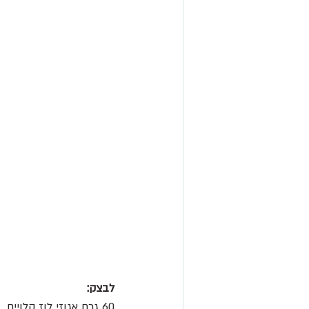
לבצק:
60 גרם אגוזי לוז קלויים