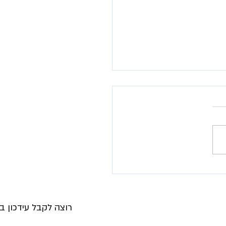
וצרלה עגבניות מקורמלות
רוצה לקבל עידכון ב