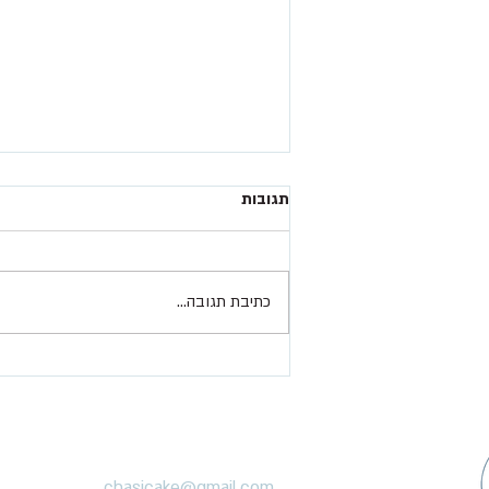
תגובות
כתיבת תגובה...
פחזניות קראמבל (כולל הטיפים הכי
טובים להצלחת המתכון )
chasicake@gmail.com