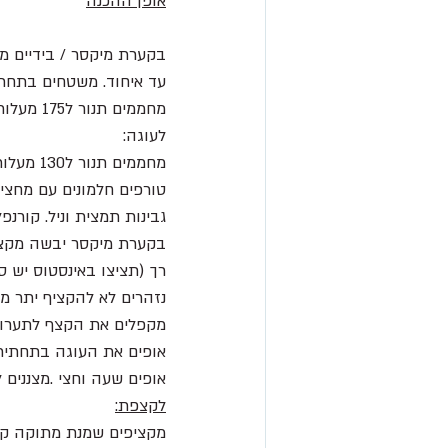
אופן ההכנה
בקערת מיקסר / בידיים מ
עד איחוד. משטחים בתחתית ה
מחממים תנור ל175 מעלות אופים 20 דקות עד הזהבה ומצננים.
לעוגה:
מחממים תנור ל130 מעלות תוכנית אפיה רגילה(לא טורבו)
טורפים חלמונים עם מחצית מכמ
גבינות תמצית וניל. קורנפ
רך (תציצו באינסטוס יש ס
נזהרים לא להקציף יתר מ
מקפלים את הקצף לתערובת
אופים את העוגה בתחתית 
אופים שעה וחצי .מצננים 
לקצפת:
מקציפים שמנת מתוקה קרה