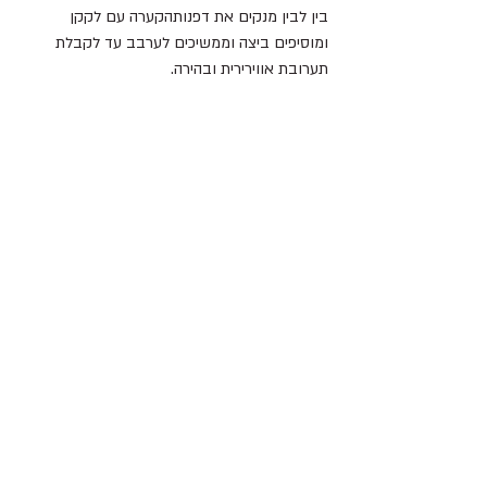
בין לבין מנקים את דפנותהקערה עם לקקן 
ומוסיפים ביצה וממשיכים לערבב עד לקבלת 
תערובת אווירירית ובהירה.
מאחדים את התערובת שנדבקת לצדדי הקערה.
מוסיפים קמח סודה לשתיה וקקאו ושוקולד חלב.
מאחדים לתערובת אחידה.
מקררים חצי שעה .
מחממים תנור ל180 מעלות
מחלקים ל30 חלקים שווים (25 גרם כל כדור ) 
משטחים לפיתה מניחים כדור שוקולד במרכז 
וסוגרים בעוד פיתה. מהדקים בצדדים מניחים 
במגש מרופד בנייר אפיהממשיכים עם כל הכדורים.
שימו לב שבשלב הזה ניתן להקפיא את העוגיות 
לפני אפיה.
אופים 10-12 דקות (ולא יותר)
ממתינים 10 דקות לפני שפותחים.
המרקם נשאר נוזלי לחצי שעה אם רוצים לאכול 
בהמשך מחממים כמה שניות במיקרו.