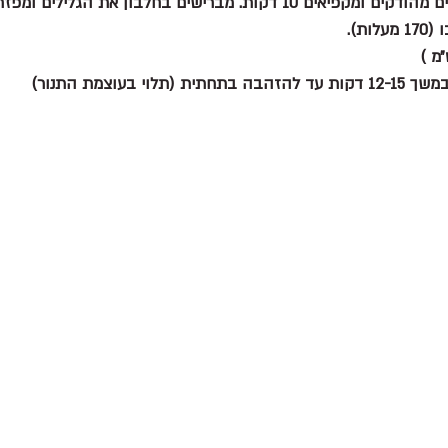
. מברישים בחלבון את הגלילים ומפזרים סוכר.
ת).
י בעוצמת התנור)