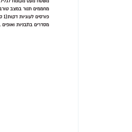
משטח מעט מקומח לגלילים מהודקים ומקפיאים 10 דקות
מחממים תנור במצב טורבו (170 מעלו
פורסים לעוגיות דקות(1 ס״מ )
מסדרים בתבניות ואופים במשך 12-15 דקות עד להזהבה בתחתית (תלו