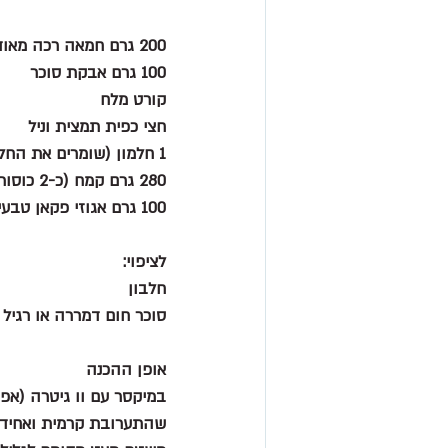
200 גרם חמאה רכה מאוד
100 גרם אבקת סוכר
קורט מלח
חצי כפית תמצית וניל
1 חלמון (שומרים את החלבון לציפוי)
280 גרם קמח (כ-2 כוסות)
100 גרם אגוזי פקאן טבעיים קצוצים דק
לציפוי:
חלבון
סוכר חום דמררה או רגיל
אופן ההכנה
במיקסר עם וו גיטרה (אפ
שהתערובת קרמית ואחידה. 