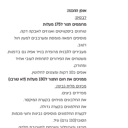
אופן ההכנה: 
לבסיס:
מחממים תנור ל175 מעלות
טוחנים ביסקוויטים ואגוזים לאבקה דקה.
מוסיפים חמאה מומסת ומערבבים למעין חול 
רטוב.
מעבירים לתבנית מרופדת בנייר אפיה גם בדפנות.
משטחים את הפירורים לתחתית לעובי אחיד 
ומהודק.
אופים כ10 דקות ומצננים לחלוטין. 
ממניכים את חום התנור ל130 מעלות (לא טורבו) 
מכינים מלית גבינה: 
מפרידים ביצים.
את החלבונים מניחים בקערת המיקסר. 
את החלמונים בקערה גדולה.
לקערת החלמונים מוסיפים גבינות וחצי מכמות 
הסוכר(110 גרם) וניל. 
פודינג וקורנפלור וטורפים לתערובת חלקה 