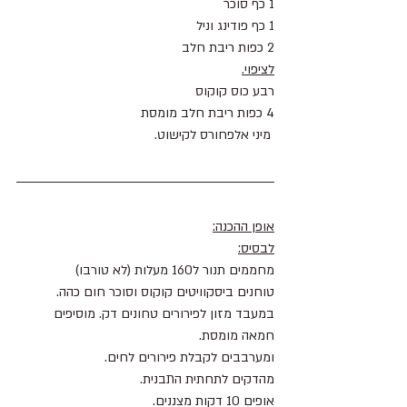
1 כף סוכר 
1 כף פודינג וניל 
2 כפות ריבת חלב 
לציפוי.
רבע כוס קוקוס
4 כפות ריבת חלב מומסת
 מיני אלפחורס לקישוט.
אופן ההכנה:
לבסיס:
מחממים תנור ל160 מעלות (לא טורבו)
טוחנים ביסקוויטים קוקוס וסוכר חום כהה. 
במעבד מזון לפירורים טחונים דק. מוסיפים 
חמאה מומסת. 
ומערבבים לקבלת פירורים לחים.
מהדקים לתחתית התבנית. 
אופים 10 דקות מצננים.