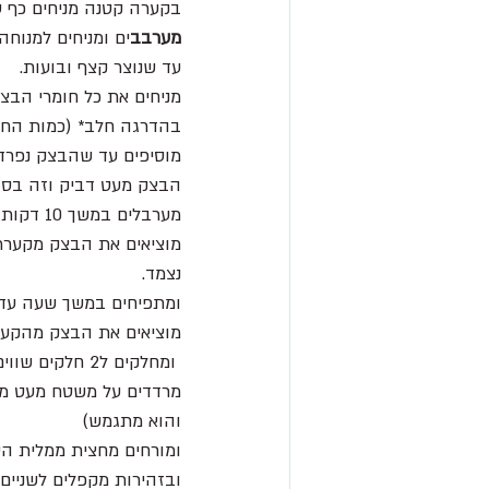
בקערה קטנה מניחים כף ס
מערבב
ים ומניחים למנוחה של 10
עד שנוצר קצף ובועות.
מניחים את כל חומרי הבצ
בהדרגה חלב* (כמות החל
מוסיפים עד שהבצק נפרד
הבצק מעט דביק וזה בסד
מערבלים במשך 10 דקות (שימו טיימר)
מוציאים את הבצק מקערת 
נצמד.
ומתפיחים במשך שעה עד 
מוציאים את הבצק מהקער
 ומחלקים ל2 חלקים שווים
והוא מתגמש)
ומורחים מחצית ממלית הש
ובזהירות מקפלים לשניים 