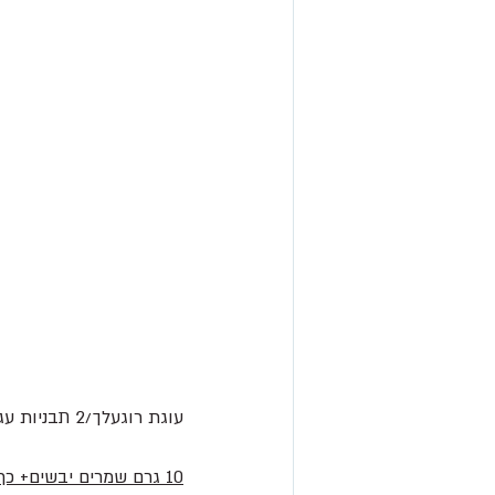
עוגת רוגעלך/2 תבניות עגולות בקוטר 22/24 ס״מ
10 גרם שמרים יבשים+ כף מים+כף סוכר