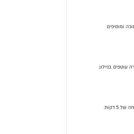
כה ומוסיפים 
עוטפים בניילון 
מרדדים על משטח מעט מקומח עלה מלבני דקיק כמה שאפשר.(אם הבצק מתנגד נותנים לו מנוחה של 5 דקות 