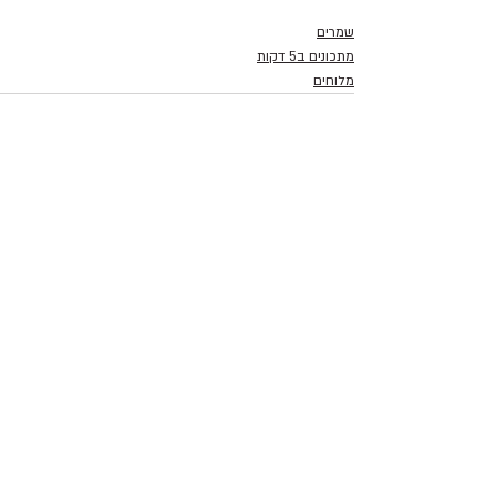
שמרים
מתכונים ב5 דקות
מלוחים
פוסטים אחרונים
הצג הכול