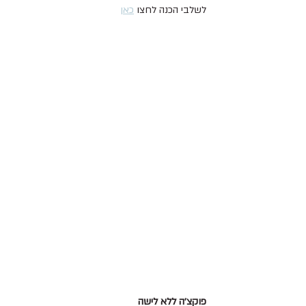
לשלבי הכנה לחצו 
כאן
פוקצ׳ה ללא לישה