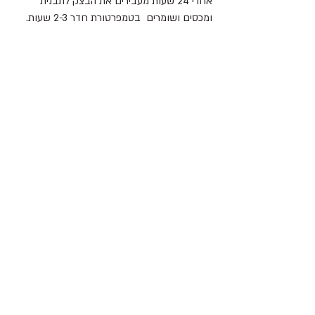
אחרי 24 שעות מעבירים את הבצק לתבנית 
ומכסים ושומרים  בטמפרטורת חדר 2-3 שעות.