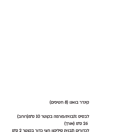
קינדר בואנו (8 חטיפים)
לבסיס :תבנית/פורמה בקוטר 10 ס״מ(רוחב)
 26 ס״מ (אורך)
לכדורים תבנית סיליקון חצי כדור בקוטר 2 ס״מ