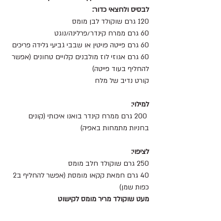
לבסיס ולחצאי כדור:
120 גרם שוקולד לבן מומס 
60 גרם ממרח קינדר/פרלינה/נוגט 
60 גרם פייטה פויטין או שבבי גביעי גלידה פריכים
60 גרם אגוזי לוז מולבנים קלויים טחונים (אפשר 
להחליף בעוד פייטה) 
קורט נדיב של מלח
למילוי:
 200 גרם ממרח קינדר בואנו איכותי (קונים 
בחניות מתמחות באפיה) 
לציפוי:
250 גרם שוקולד חלב מומס
40 גרם חמאת קקאו מומסת (אפשר להחליף ב2 
כפות שמן)
מעט שוקולד מריר מומס לקישוט 